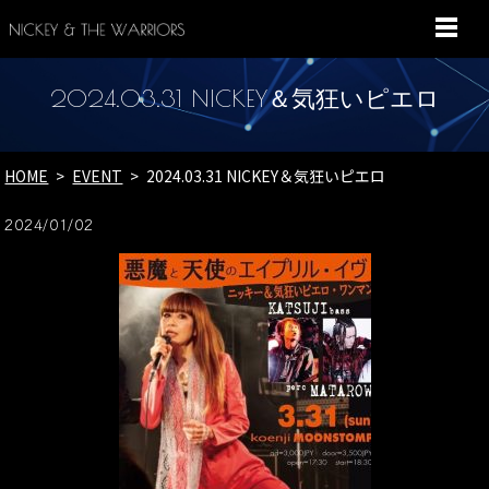
MENU
2024.03.31 NICKEY＆気狂いピエロ
HOME
EVENT
2024.03.31 NICKEY＆気狂いピエロ
2024/01/02