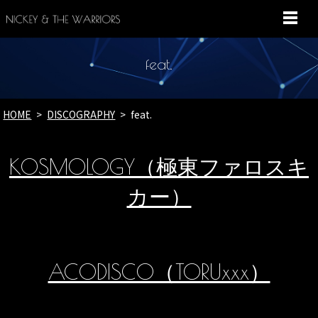
MENU
feat.
HOME
DISCOGRAPHY
feat.
KOSMOLOGY（極東ファロスキ
カー）
ACODISCO（TORUxxx）