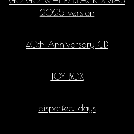
2025 version
40th Anniversary CD
TOY BOX
disperfect days