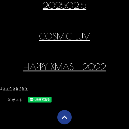
20250215
COSMIC LUV
HAPPY XMAS 2022
1
2
3
4
5
6
7
8
9