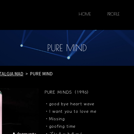
HOME
PROFILE
PURE MIND
TALGIA MAD
PURE MIND
PURE MINDS（1996）
・good bye heart wave
・I want you to love me
・Missing
・goofing time
・プレネットホーム