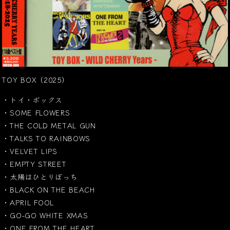
TOY BOX（2025）
・トイ・ボックス
・SOME FLOWERS
・THE COLD METAL GUN
・TALKS TO RAINBOWS
・VELVET LIPS
・EMPTY STREET
・太陽はひとりぼっち
・BLACK ON THE BEACH
・APRIL FOOL
・GO-GO WHITE XMAS
・ONE FROM THE HEART