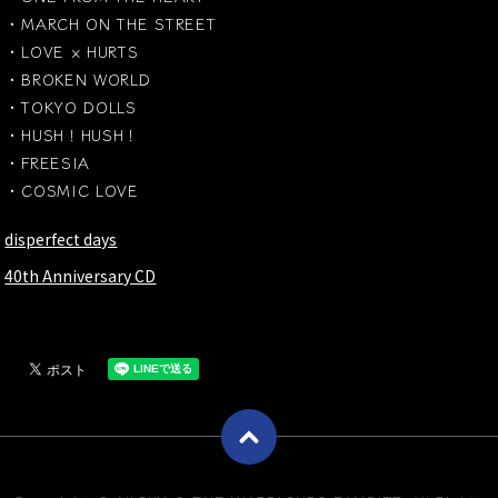
・MARCH ON THE STREET
・LOVE × HURTS
・BROKEN WORLD
・TOKYO DOLLS
・HUSH！HUSH！
・FREESIA
・COSMIC LOVE
disperfect days
40th Anniversary CD