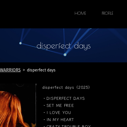
HOME
PROFILE
disperfect days
E WARRIORS
disperfect days
disperfect days（2025）
・DISPERFECT DAYS
・SET ME FREE
・I LOVE YOU
・IN MY HEART
・CRAZY TROUBLE BOY